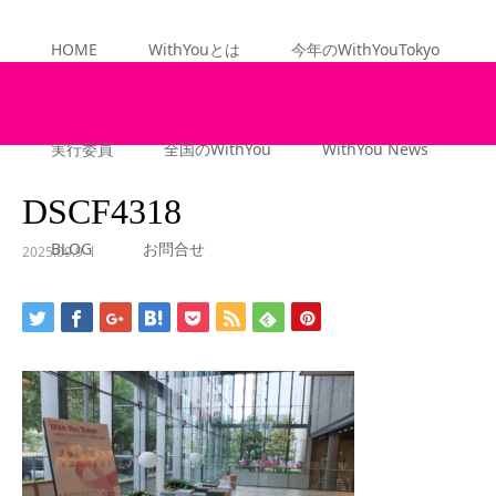
HOME
WithYouとは
今年のWithYouTokyo
ーム
ブ
実行委員
全国のWithYou
WithYou News
ロ
グ
DSCF4318
DSCF4318
BLOG
お問合せ
2025.09.9