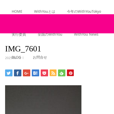
HOME
WithYouとは
今年のWithYouTokyo
ーム
ブ
実行委員
全国のWithYou
WithYou News
ロ
グ
IMG_7601
IMG_7601
BLOG
お問合せ
2025.09.12