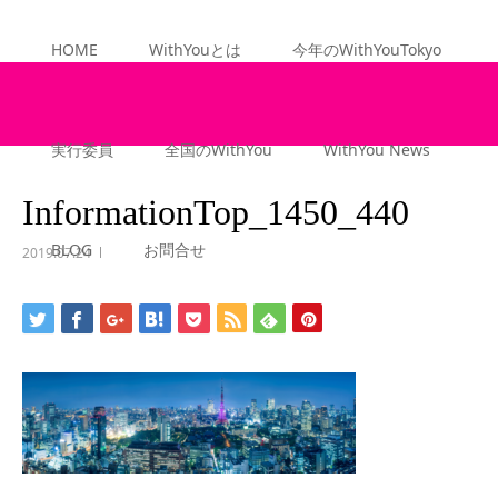
HOME
WithYouとは
今年のWithYouTokyo
ーム
ブ
実行委員
全国のWithYou
WithYou News
ロ
グ
InformationTop_1450_440
InformationTop_1450_…
BLOG
お問合せ
2019.07.24