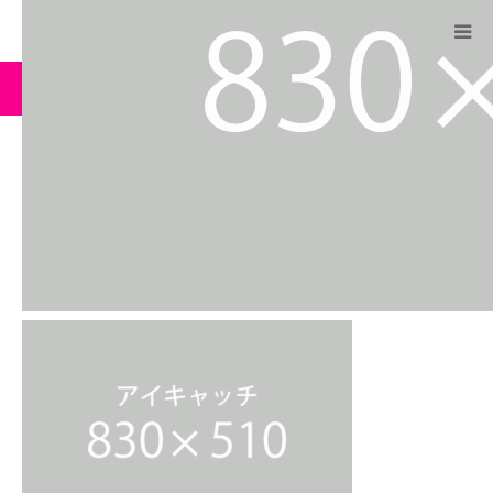
ーム
ブログ
birth_image_830x510
HOME
WithYouとは
birth_image_830x510
2019.07.22
今年のWithYouTokyo
実行委員
全国のWithYou
WithYou News
BLOG