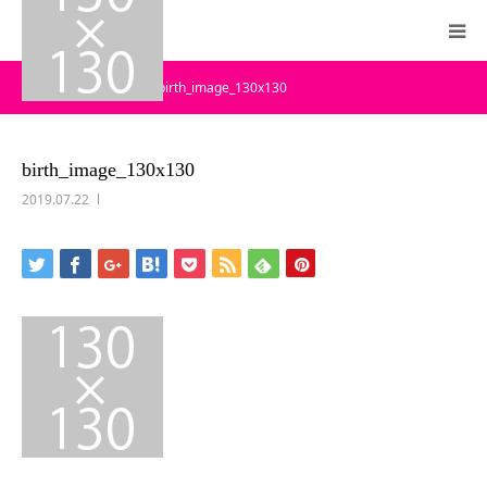
ーム
ブログ
birth_image_130x130
HOME
WithYouとは
birth_image_130x130
2019.07.22
今年のWithYouTokyo
実行委員
全国のWithYou
WithYou News
BLOG