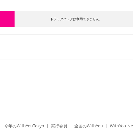
トラックバックは利用できません。
今年のWithYouTokyo
実行委員
全国のWithYou
WithYou N