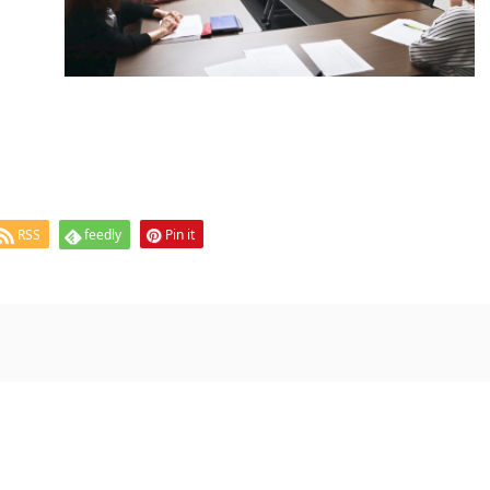
RSS
feedly
Pin it