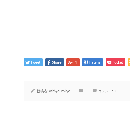
Tweet
Share
+1
Hatena
Pocket
投稿者:
withyoutokyo
コメント:
0