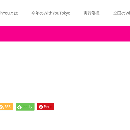
thYouとは
今年のWithYouTokyo
実行委員
全国のWi
RSS
feedly
Pin it