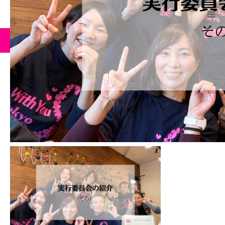
ーム
ブログ
Newsのアイキャッチ画像
HOME
WithYouとは
Newsのアイキャッチ画像
2023.10.17
今年のWithYouTokyo
実行委員
全国のWithYou
WithYou News
BLOG