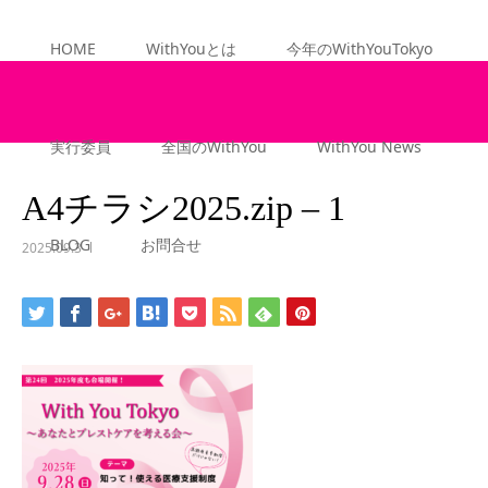
HOME
WithYouとは
今年のWithYouTokyo
ーム
ブ
実行委員
全国のWithYou
WithYou News
ロ
グ
A4チラシ2025.zip – 1
A4
BLOG
お問合せ
2025.09.3
チ
ラ
シ
2025.zip
–
…