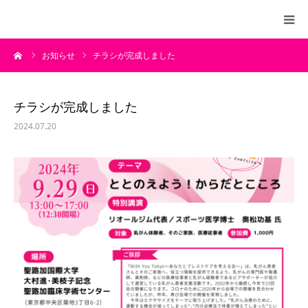
ーム
お知らせ
チラシが完成しました
HOME
WithYouとは
チラシが完成しました
2024.07.20
今年のWithYouTokyo
実行委員
全国のWithYou
WithYou News
BLOG