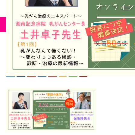
ーム
ブログ
土井先生
HOME
WithYouとは
土井先生
2021.02.4
今年のWithYouTokyo
実行委員
全国のWithYou
WithYou News
BLOG