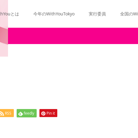
thYouとは
今年のWithYouTokyo
実行委員
全国のWi
RSS
feedly
Pin it