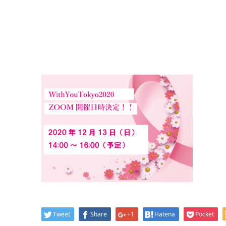
Tweet
Share
+1
Hatena
Pocket