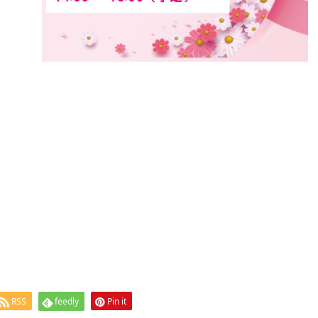
RSS
feedly
Pin it