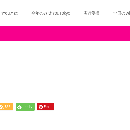
thYouとは
今年のWithYouTokyo
実行委員
全国のWi
RSS
feedly
Pin it